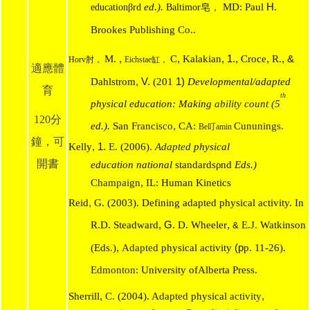
ed.).
MD: Paul
H.
education
βrd
Baltimor
皂
，
Brookes Publishing
Co
..
,
,
, 1.,
,
,
M.
C
Kalakian
Croce
R.
&
Horv
肘，
Eichstae
缸，
適應體
,
1)
Dahlstrom
V.
(201
Developmental/adapted
育
th
physical education: Making
ability count (5
120分
,
ed.).
San
Francisco
CA:
Cununings.
Be
叮amin
鐘，可
,
1.
Kelly
E.
(2006).
Adapted
physical
開書
education national
standards
ρnd
Eds.)
,
Champaign
IL: Human Kinetics
,
Reid
G. (2003). Defining adapted physical activity. In
,
,
R.D. Steadward
G.
D. Wheeler
E.J.
Watkinson
&
,
(p
(Eds
.
)
Adapted
physical activity
p. 11-26).
Edmonton:
University ofAlberta Press.
,
,
Sherrill
C.
(2004).
Adapted
physical
activity