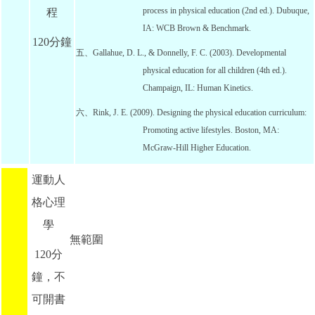
process in physical education (2nd ed.). Dubuque,
程
IA: WCB Brown & Benchmark.
120分鐘
五、Gallahue, D. L., & Donnelly, F. C. (2003). Developmental
physical education for all children (4th ed.).
Champaign, IL: Human Kinetics.
六、Rink, J. E. (2009). Designing the physical education curriculum:
Promoting active lifestyles. Boston, MA:
McGraw-Hill Higher Education.
運動人
格心理
學
無範圍
120分
鐘，不
可開書