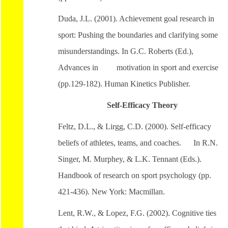
Duda, J.L. (2001). Achievement goal research in
sport: Pushing the boundaries and clarifying some
misunderstandings. In G.C. Roberts (Ed.),
Advances in motivation in sport and exercise
(pp.129-182). Human Kinetics Publisher.
Self-Efficacy Theory
Feltz, D.L., & Lirgg, C.D. (2000). Self-efficacy
beliefs of athletes, teams, and coaches. In R.N.
Singer, M. Murphey, & L.K. Tennant (Eds.).
Handbook of research on sport psychology (pp.
421-436). New York: Macmillan.
Lent, R.W., & Lopez, F.G. (2002). Cognitive ties