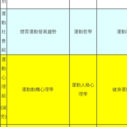
別
運
動
社
體育運動發展趨勢
運動哲學
運動
會
組
運
動
心
運動人格心
理
運動動機心理學
健身運
理學
組
(淑
芳)