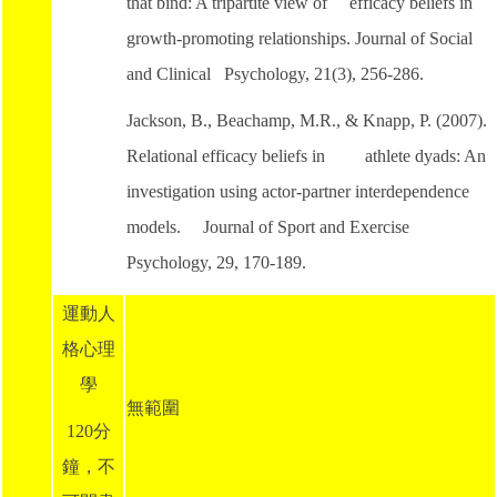
that bind: A tripartite view of efficacy beliefs in
growth-promoting relationships. Journal of Social
and Clinical Psychology, 21(3), 256-286.
Jackson, B., Beachamp, M.R., & Knapp, P. (2007).
Relational efficacy beliefs in athlete dyads: An
investigation using actor-partner interdependence
models. Journal of Sport and Exercise
Psychology, 29, 170-189.
運動人
格心理
學
無範圍
120分
鐘，不