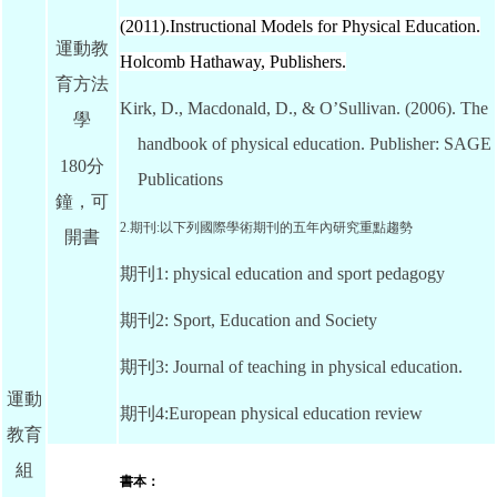
(2011).
Instructional Models for Physical Education.
運動教
Holcomb Hathaway, Publishers.
育方法
Kirk, D., Macdonald, D., & O’Sullivan. (2006). The
學
handbook of physical education
. Publisher:
SAGE
180分
Publications
鐘，可
2.期刊:以下列國際學術期刊的五年內研究重點趨勢
開書
期刊1: physical education and sport pedagogy
期刊2: Sport, Education and Society
期刊3: Journal of teaching in physical education.
運動
期刊4:European physical education review
教育
組
書本：