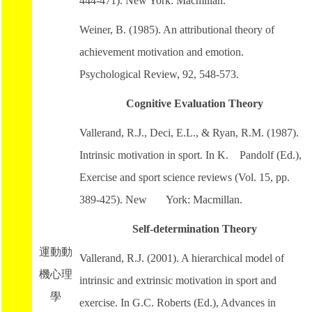
444-471). New York: Macmillan.
Weiner, B. (1985). An attributional theory of
achievement motivation and emotion.
Psychological Review, 92, 548-573.
Cognitive Evaluation Theory
Vallerand, R.J., Deci, E.L., & Ryan, R.M. (1987).
Intrinsic motivation in sport. In K. Pandolf (Ed.),
Exercise and sport science reviews (Vol. 15, pp.
389-425). New York: Macmillan.
Self-determination Theory
運動動
Vallerand, R.J. (2001). A hierarchical model of
機心理
intrinsic and extrinsic motivation in sport and
學
exercise. In G.C. Roberts (Ed.), Advances in