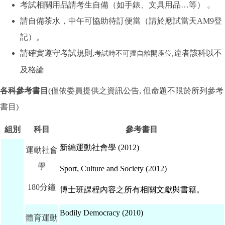
考試相關用品請考生自備（如手錶、文具用品…等） 。
請自備茶水，中午可協助待訂便當（請於應試當天AM9登
記）。
請確實遵守考試規則,
,違者該科以不
考試時不可擅自離開座位
及格論
各科參考書目
(僅依委員提供之資訊公告, 但命題不限於所列參考
書目)
組別
科目
參考書目
新編運動社會學 (2012)
運動社會
學
Sport, Culture and Society (2012)
180分鐘
博士班課程內容之所有相關文獻與書籍。
Bodily Democracy (2010)
體育運動