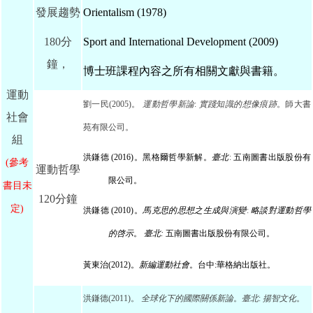
發展趨勢
Orientalism (1978)
180分
Sport and International Development (2009)
鐘，
博士班課程內容之所有相關文獻與書籍。
運動
劉一民
(2005)
。
運動哲學新論
:
實踐知識的想像痕跡
。師大書
社會
苑有限公司。
組
洪鎌德
(2016)
。黑格爾哲學新解。
臺北
:
五南圖書出版股份有
(參考
運動哲學
限公司。
書目未
120分鐘
定)
洪鎌德
(2010)
。
馬克思的思想之生成與演變
:
略談對運動哲學
的啓示
。
臺北
:
五南圖書出版股份有限公司。
黃東治
(2012)
。
新編運動社會
。台中
:
華格納出版社。
洪鎌德
(2011)
。
全球化下的國際關係新論
。
臺北
:
揚智文化
。