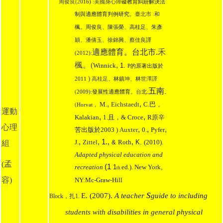
周俊良(2
016)
:
美國身心障
礙教育糾紛解決法
制與適應體育判例研究
。臺北市
:
和
楓。周俊良、陳張榮、高桂足、朱彥
穎、潘倩玉、徐錦興、蔡佳良譯
適應體育。台北市.
禾
(2012):
楓。(
,
Winnick
1.
P
的原著出版於
)
2011
高桂足
、林鎮
坤
、林
世澤譯
五南
(
2009):
發展性適應體育
。台
北:
。
,
,
M.
Eichstaedt
C.
巴
，
(
Horvat
，
運動
,
,
Kalakian
Croce
1.
且，&
R
原辛
心理
,
,
,
) Auxter
0.
Pyfer
苦出版於2003
,
,
1.,
,
J.
Zittel
&
Roth
K.
(2010).
組
Adapted physical education and
(孟
(1
recreation
ed.). New
York
1
,
th
容)
NY
:
Mc-Graw-Hill
s
E. (2007).
A teacher
guide
to
including
Block
，扎1.
students with
disabilities in
general
physical