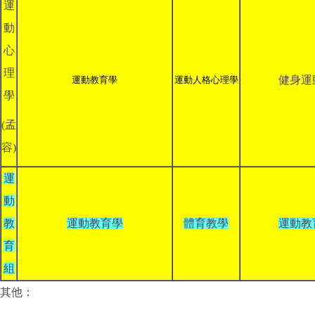
運
動
心
理
健身運
運動教育學
運動人格心理學
學
(孟
容)
運
動
教
運動教育學
體育教學
運動教
育
組
其他：