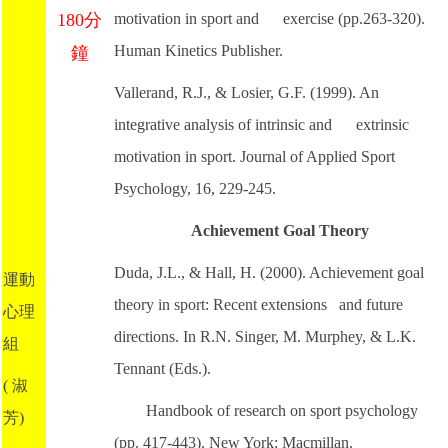
180分
motivation in sport and exercise (pp.263-320).
Human Kinetics Publisher.
鐘
Vallerand, R.J., & Losier, G.F. (1999). An
integrative analysis of intrinsic and extrinsic
motivation in sport. Journal of Applied Sport
Psychology, 16, 229-245.
Achievement Goal Theory
Duda, J.L., & Hall, H. (2000). Achievement goal
運動
theory in sport: Recent extensions and future
心理
directions. In R.N. Singer, M. Murphey, & L.K.
組
Tennant (Eds.).
( 淑
Handbook of research on sport psychology
芳)
(pp. 417-443). New York: Macmillan.