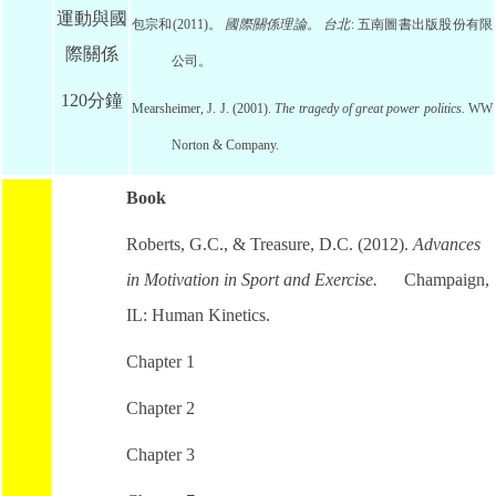
運動與國
包宗和
(2011)
。
國際關係理論
。
台北
:
五南圖書出版股份有限
際關係
公司。
120分鐘
Mearsheimer, J. J. (2001).
The tragedy of great power politics
.
WW
Norton & Company.
Book
Roberts, G.C., & Treasure, D.C. (2012).
Advances
in Motivation in Sport and Exercise.
Champaign,
IL: Human Kinetics.
Chapter 1
Chapter 2
Chapter 3