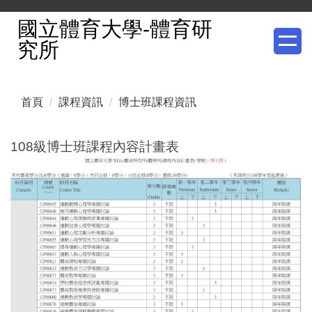
跳
國立體育大學-體育研
到
究所
主
要
內
首頁
課程資訊
博士班課程資訊
容
區
108級博士班課程內容計畫表