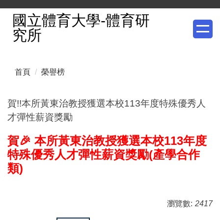
跳
國立體育大學-體育研
到
究所
主
要
內
首頁
榮譽榜
容
區
賀!!本所黃東治教授獲選本校113年度特殊優秀人
才彈性薪資獎勵
賀🎉 本所黃東治教授獲選本校113年度
特殊優秀人才彈性薪資獎勵(產學合作
類)
瀏覽數:
2417