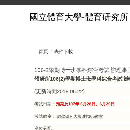
跳
國立體育大學-體育研究所
到
主
要
內
容
區
首頁
表件下載
106-2學期博士班學科綜合考試 辦理事宜 
體研所
106(2)
學期博士班學科綜合考試
辦
(
更新時間
2018.06.22)
考試日期：
預期於107
6月28日、6月29日
年
考試教室：
教學研究大樓
3
樓
305
教室
座位分配：