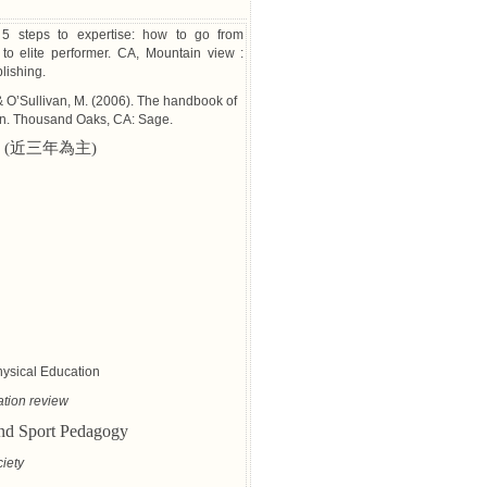
 5 steps to expertise: how to go from
to elite performer. CA, Mountain view :
lishing.
 & O’Sullivan, M. (2006). The handbook of
on. Thousand Oaks, CA: Sage.
刊
(
近三年為主
)
hysical Education
tion review
and Sport Pedagogy
iety