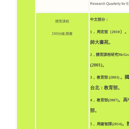
Research Quarterly for E
中文部分：
體育課程
）
1
， 周宏室（2010
150
分鐘
,
開書
師大書苑。
2
，體育課程研究McGraw-
(2001)
。
。
3
， 教育部 (2003)
台北：教育部。
。高
4
， 教育部(2007)
部。
。
5
， 周建智譯(2014)