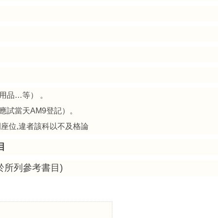
用品
…
等）
。
應試當天
AM9
登記）。
開座位
,
違者該科以不及格論
目
於所列參考書目
)