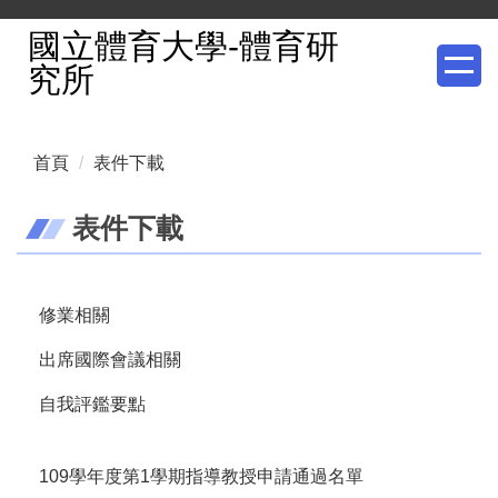
跳
國立體育大學-體育研
到
究所
主
要
內
首頁
表件下載
容
區
表件下載
修業相關
出席國際會議相關
自我評鑑要點
109學年度第1學期指導教授申請通過名單