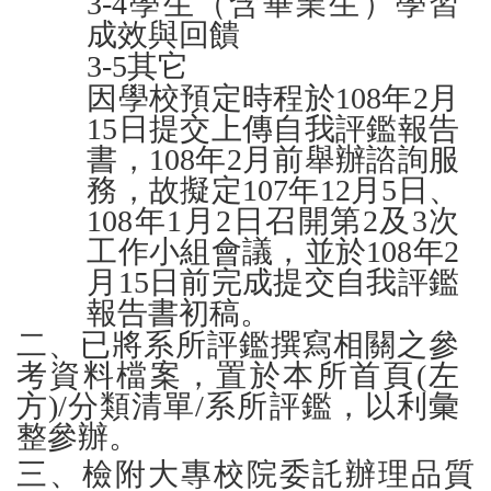
3-4
學生（含畢業生）學習
成效與回饋
3-5
其它
因學校預定時程於108年2月
15
日提交上傳自我評鑑報告
書，108年2月前舉辦諮詢服
務，故擬定107年12月5日、
108年1月2日召開第2及3次
工作小組會議，並於108年2
月15日前完成提交自我評鑑
報告書初稿。
二、已將系所評鑑撰寫相關之參
考資料檔案，置於本所首頁(左
方)/分類清單/
系所評鑑，以利彙
整參辦。
三、檢附大專校院委託辦理品質