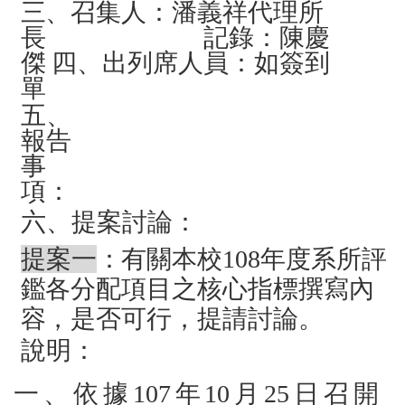
三、召集人：
潘義祥代理所
長
記錄：陳慶
傑
四、出列席人員：
如簽到
單
五、
報告
事
項：
六、提案討論：
提案一
：有關本校108年度系所評
鑑各分配項目之核心指標撰寫內
容，是否可行
，
提請討論。
說明：
一、依據107年10月25
日召開