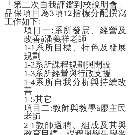
「第二次自我評鑑到校說明會」
品保項目為3項12指標分配撰寫
工作如下:
項目一:系所發展、經營及
改善à潘義祥老師
1-1
系所目標、特色及發展
規劃
1-2
系所課程規劃與開設
1-3
系所經營與行政支援
1-4
系所自我分析與持續改
善
1-5
其它
項目二:教師與教學à廖主民
老師
2-1
教師遴聘、組成及其與
教育目標、課程與學生學習