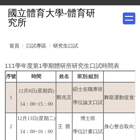
跳
國立體育大學-體育研
到
究所
主
要
內
首頁
口試專區
研究生口試
容
區
111學年度第1學期體研所研究生口試時間表
序號
時間
姓名
班別/組別
碩士在職專班
12月8日(星期四
)
1
鄭兆言
舞龍運動促進青
學位論文口試
14：00~15：00
12月13日(星期二)
博士班
2
王 茜
身心整合取向太
14：00~16：00
學位計畫口試