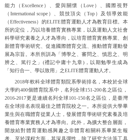
能力（Excellence）、愛與關懷（Love）、國際視野
（International scope）、競技頂尖（Top）及領導效能
（Effectiveness）的ELITE體育運動人才為教育目標。本
所的定位，乃以培養體育實務專業，以及運動人文社會
科學研究素養之人才為導向，以培育體育實務專業、創
新體育學術研究、促進國際體育交流、推動體育運動發
展為宗旨。本所所訓為「博學之、審問之、慎思之、明
辨之、篤行之」(禮記中庸十九章)，以期勉學生成為
「知行合一、學以致用」之ELITE體育運動人才。
2018年軟科全球體育類院系學術排名，本校於全球
大學約400個體育院系中，名列全球151-200名之區位，
2016-2017更是連續名列全球101-150名之區位，是臺灣
在全球排名表現最佳之體育院校之一。本所提供大學畢
業生與在職體育從業人士，發展體育學術研究素養及培
養體育專業實務人才為導向。此外，為擴大整合層面，
開放給對體育運動感興趣之非體育相關科系畢業生報
考。至於課程方面，其深具彈性，除了研究方法等工具