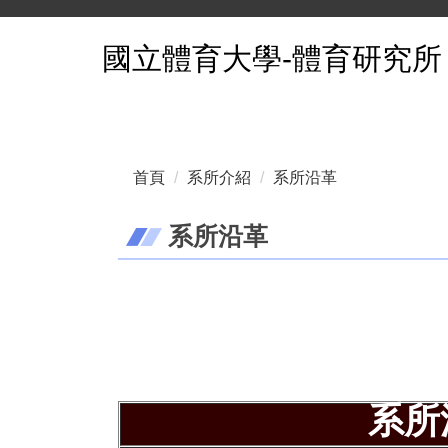
跳
國立體育大學-體育研究所
到
主
要
內
容
區
首頁
系所介紹
系所沿革
系所沿革
系所