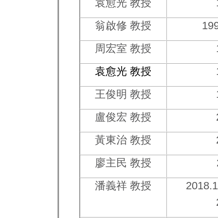
袁愈光
教授
翁啟修
教授
19
周宏室
教授
袁愈光
教授
王俊明
教授
盧俊宏
教授
黃東治
教授
廖主民
教授
潘義祥
教授
2018.1