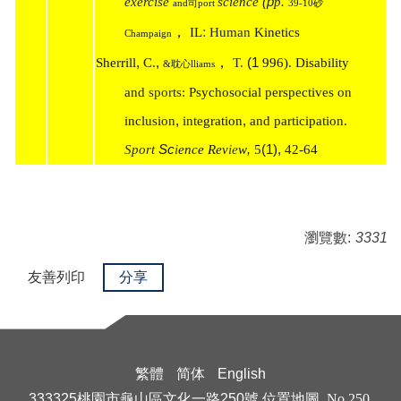
(p
p.
exercise
science
and
司port
39-10
砂
，
:
IL
Human
Kinetics
Champaign
,
,
，
(1
Sherrill
C.
T.
996). Disability
&
耽心lliams
and
sports:
Psychosocial perspectives
on
,
,
inclusion
integration
and participation.
,
(1),
Sport
Sc
i
ence Rev
ie
w
5
42-64
瀏覽數:
3331
友善列印
分享
繁體
简体
English
333325桃園市龜山區文化一路250號
位置地圖
No.250,