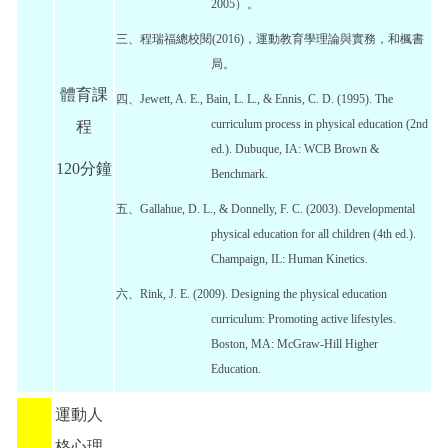
2005）。
三、程瑞福總校閱(2016)，運動教育學理論與實務，和楓書
局。
體育課
四、Jewett, A. E., Bain, L. L., & Ennis, C. D. (1995). The
curriculum process in physical education (2nd
程
ed.). Dubuque, IA: WCB Brown &
120分鐘
Benchmark.
五、Gallahue, D. L., & Donnelly, F. C. (2003). Developmental
physical education for all children (4th ed.).
Champaign, IL: Human Kinetics.
六、Rink, J. E. (2009). Designing the physical education
curriculum: Promoting active lifestyles.
Boston, MA: McGraw-Hill Higher
Education.
運動人
格心理