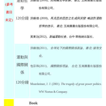
運動哲
洪鎌德
(2016)
。黑格爾哲學新解。
臺北
:
五南圖書出版股
(參考
學
份有限公司。
書目
120分鐘
洪鎌德
(2010)
。
馬克思的思想之生成與演變
:
略談對運動
未定)
哲學的啓示
。
臺北
:
五南圖書出版股份有限公司。
黃東治
(2012)
。
新編運動社會
。台中
:
華格納出版社。
洪鎌德
(2011)
。
全球化下的國際關係新論
。
臺北
:
揚智文
化
。
運動與
國際關
包宗和
(2011)
。
國際關係理論
。
台北
:
五南圖書出版股份
係
有限公司。
120分鐘
Mearsheimer, J. J. (2001).
The tragedy of great power politics
.
WW Norton & Company.
Book