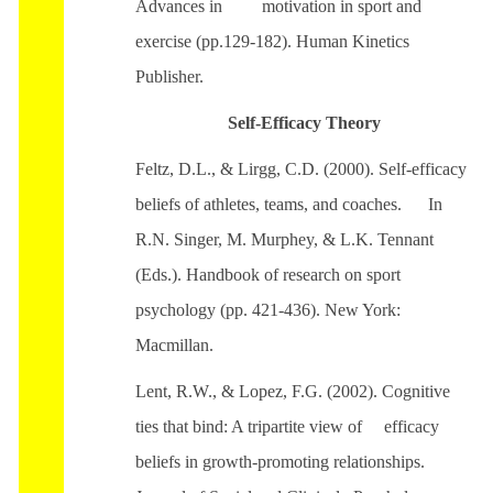
Advances in motivation in sport and
exercise (pp.129-182). Human Kinetics
Publisher.
Self-Efficacy Theory
Feltz, D.L., & Lirgg, C.D. (2000). Self-efficacy
beliefs of athletes, teams, and coaches. In
R.N. Singer, M. Murphey, & L.K. Tennant
(Eds.). Handbook of research on sport
psychology (pp. 421-436). New York:
Macmillan.
Lent, R.W., & Lopez, F.G. (2002). Cognitive
ties that bind: A tripartite view of efficacy
beliefs in growth-promoting relationships.