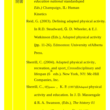
開書
education national
standards
ρnd
,
Eds.)
Champaign
IL: Human
Kinetics
,
Reid
G. (2003). Defining adapted physical activity.
,
,
In R.D. Steadward
G.
D. Wheeler
E.J.
&
,
Watkinson (Eds
.
)
Adapted
physical activity
(p
p. 11-26).
Edmonton:
University ofAlberta
Press.
,
,
Sherrill
C.
(2004).
Adapted
physical
activity
,
recreation
and
sport_Crossdisciplinary
and
th
,
lifespan (6
eds.). New York
NY:
Mc-Hill
,
Companies
Inc.
,
,
，
Sherrill
C.
K. P.
physical
0
巳pauw
(1997)
回Adapted
activity and education. In J. D. Massengale
&
R. A. Swanson
,
(Eds.)
,
The history
01