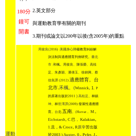
2.英文部分
180分
鐘可
與運動教育學有關的期刊
開書
3.期刊或論文以200年以後(含2005年)的重點
周俊良(2
016)
:
美國身心障
礙教育糾紛解
決法制與適應體育判例研究
。臺北
市
:
和楓。周俊良、陳張榮、高桂
足、朱彥穎、潘倩玉、徐錦興、蔡
適應體育。台
佳良譯 (2012):
北市.
禾楓。(
,
Winnick
1.
P
)
的原著出版於2011
高桂足
、林鎮
坤
、林
世澤譯(
2009):
發展性適應體
五南
,
M.
育
。台
北:
。(
Horvat
，
,
,
Eichstaedt
Kalakian
C.
巴
，
,
Croce
1.
且，&
R
原辛
苦出版
運動
,
,
,
,
) Auxter
0.
Pyfer
J.
於2003