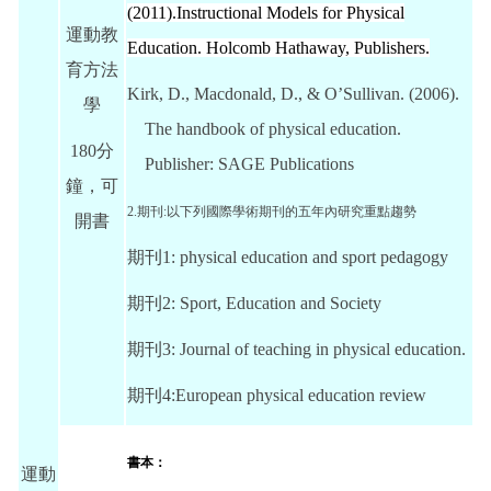
(2011).
Instructional Models for Physical
運動教
Education.
Holcomb Hathaway, Publishers.
育方法
Kirk, D., Macdonald, D., & O’Sullivan. (2006).
學
The handbook of physical education
.
180分
Publisher:
SAGE Publications
鐘，可
2.期刊:以下列國際學術期刊的五年內研究重點趨勢
開書
期刊1: physical education and sport pedagogy
期刊2: Sport, Education and Society
期刊3: Journal of teaching in physical education.
期刊4:European physical education review
書本：
運動