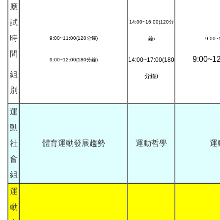
應
試
14:00~16:00(120
分
時
9:00~11:00(120
分鐘
)
鐘
)
9:00~
間
9:00~12
14:00~17:00(180
9:00~12:00(180
分鐘
)
組
分鐘
)
別
運
動
社
體育運動發展趨勢
運動哲學
運
會
組
運
動