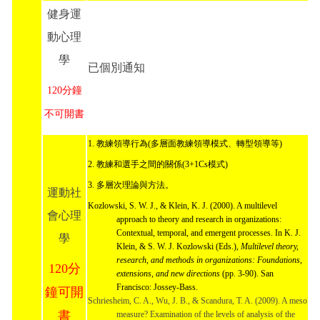
健身運
動心理
學
已個別通知
120分鐘
不可開書
1. 教練領導行為(多層面教練領導模式、轉型領導等)
2. 教練和選手之間的關係(3+1Cs模式)
3. 多層次理論與方法。
運動社
Kozlowski, S. W. J., & Klein, K. J. (2000). A multilevel 
會心理
approach to theory and research in organizations: 
Contextual, temporal, and emergent processes. In K. J. 
學
Klein, & S. W. J. Kozlowski (Eds.), 
Multilevel theory, 
research, and methods in organizations: Foundations, 
120分
extensions, and new directions
 (pp. 3-90). San 
Francisco: Jossey-Bass.
鐘可開
Schriesheim, C. A., Wu, J. B., & Scandura, T. A. (2009). A meso 
書
measure? Examination of the levels of analysis of the 