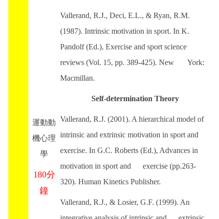
Vallerand, R.J., Deci, E.L., & Ryan, R.M.
(1987). Intrinsic motivation in sport. In K.
Pandolf (Ed.), Exercise and sport science
reviews (Vol. 15, pp. 389-425). New York:
Macmillan.
Self-determination Theory
Vallerand, R.J. (2001). A hierarchical model of
運動動
intrinsic and extrinsic motivation in sport and
機心理
exercise. In G.C. Roberts (Ed.), Advances in
學
motivation in sport and exercise (pp.263-
180分
320). Human Kinetics Publisher.
鐘
Vallerand, R.J., & Losier, G.F. (1999). An
integrative analysis of intrinsic and extrinsic