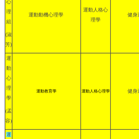
心
運動人格心
理
運動動機心理學
健身
理學
組
(淑
芳)
運
動
心
理
健身
運動教育學
運動人格心理學
學
(孟
容)
運