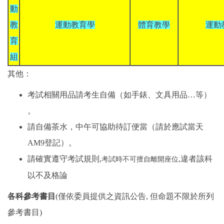
動
教
運動教育學
體育教學
運動
育
組
其他：
考試相關用品請考生自備（如手錶、文具用品…等）
。
請自備茶水，中午可協助待訂便當（請於應試當天
AM9登記）。
請確實遵守考試規則,
,違者該科
考試時不可擅自離開座位
以不及格論
各科參考書目
(僅依委員提供之資訊公告, 但命題不限於所列
參考書目)