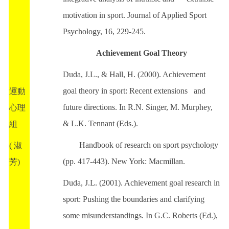
motivation in sport. Journal of Applied Sport
Psychology, 16, 229-245.
Achievement Goal Theory
Duda, J.L., & Hall, H. (2000). Achievement
goal theory in sport: Recent extensions and
運動
future directions. In R.N. Singer, M. Murphey,
心理
& L.K. Tennant (Eds.).
組
Handbook of research on sport psychology
( 淑
(pp. 417-443). New York: Macmillan.
芳)
Duda, J.L. (2001). Achievement goal research in
sport: Pushing the boundaries and clarifying
some misunderstandings. In G.C. Roberts (Ed.),