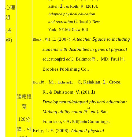
,
1.,
,
Zittel
&
Roth
K.
(2010).
心理
Adapted physical education
組
(1
and recreation
ed.). New
1
th
York
NY
:
Mc-Graw-Hill
(孟
,
s
E. (2007).
A teacher
guide
to
including
容)
Block
，扎1.
students with
disabilities in
general
physical
ed.).
MD: Paul
H.
education
βrd
Baltimor
皂
，
Brookes Publishing
Co
..
,
,
, 1.,
,
M.
C
Kalakian
Croce
Horv
肘，
Eichstae
缸，
,
,
1)
R.
&
Dahlstrom
V.
(201
適應體
Developmental/adapted physical education:
育
th
Making
ability count (5
ed.).
San
120分
,
Francisco
CA:
Cununings.
Be
叮amin
鐘，可
,
1.
Kelly
E.
(2006).
Adapted
physical