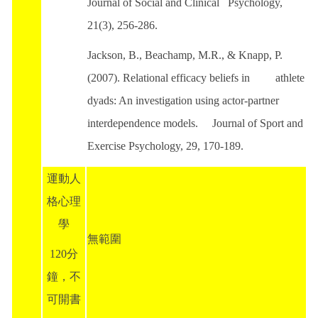
Journal of Social and Clinical Psychology,
21(3), 256-286.
Jackson, B., Beachamp, M.R., & Knapp, P.
(2007). Relational efficacy beliefs in athlete
dyads: An investigation using actor-partner
interdependence models. Journal of Sport and
Exercise Psychology, 29, 170-189.
運動人
格心理
學
無範圍
120分
鐘，不
可開書