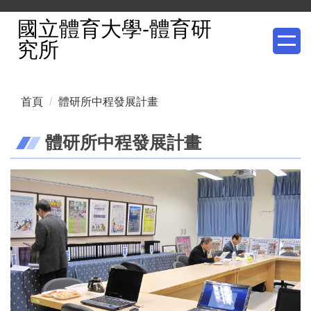
跳
國立體育大學-體育研
到
究所
主
要
內
首頁
體研所中程發展計畫
容
區
體研所中程發展計畫